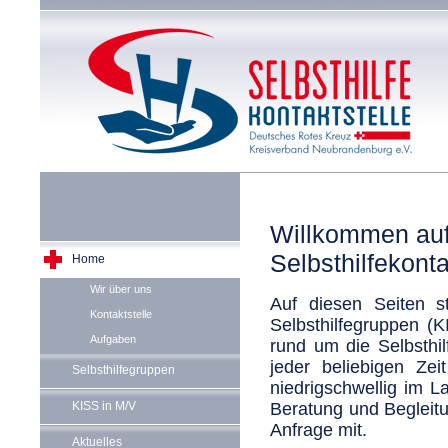
Willkommen auf
Selbsthilfekont
Home
Wir über uns
Auf diesen Seiten st
Kontaktstelle
Selbsthilfegruppen (
Aufgaben
rund um die Selbsthi
jeder beliebigen Zeit
Selbsthilfegruppen
niedrigschwellig im 
KISS in M/V
Beratung und Begleit
Anfrage mit.
Aktuelles