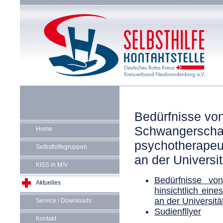
Bedürfnisse vo
Schwangerschaft
Home
psychotherapeu
Selbsthilfegruppen
an der Univers
KISS in M/V
Bedürfnisse vo
Aktuelles
hinsichtlich ein
an der Universi
Service / Downloads
Sudienfllyer
Kontakt